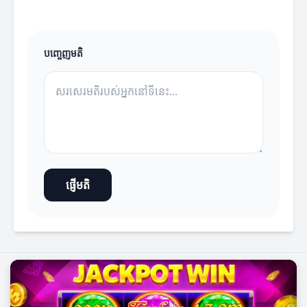
បញ្ចេញមតិ
ផ្ញើមតិ