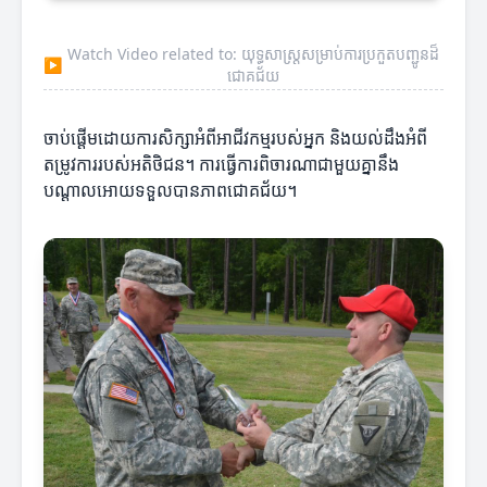
Watch Video related to: យុទ្ធសាស្ត្រសម្រាប់ការប្រកួតបញ្ជូនដ៏
▶
ជោគជ័យ
ចាប់ផ្តើមដោយការសិក្សាអំពីអាជីវកម្មរបស់អ្នក និងយល់ដឹងអំពី
តម្រូវការរបស់អតិថិជន។ ការធ្វើការពិចារណាជាមួយគ្នានឹង
បណ្តាលអោយទទួលបានភាពជោគជ័យ។