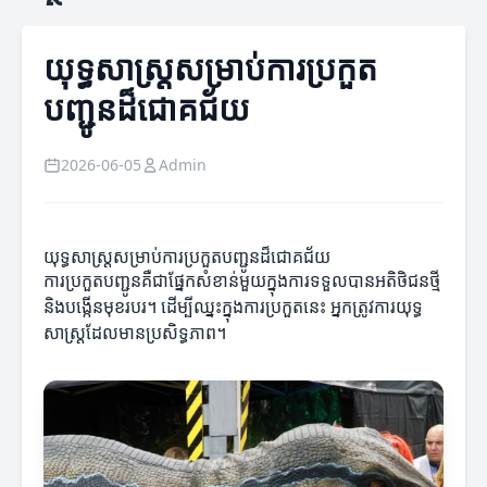
យុទ្ធសាស្ត្រសម្រាប់ការប្រកួត
បញ្ជូនដ៏ជោគជ័យ
2026-06-05
Admin
យុទ្ធសាស្ត្រសម្រាប់ការប្រកួតបញ្ជូនដ៏ជោគជ័យ
ការប្រកួតបញ្ជូនគឺជាផ្នែកសំខាន់មួយក្នុងការទទួលបានអតិថិជនថ្មី
និងបង្កើនមុខរបរ។ ដើម្បីឈ្នះក្នុងការប្រកួតនេះ អ្នកត្រូវការយុទ្ធ
សាស្ត្រដែលមានប្រសិទ្ធភាព។