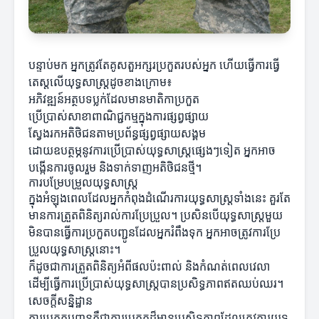
បន្ទាប់មក អ្នកត្រូវតែគូសតួអក្សរប្រកួតរបស់អ្នក ហើយធ្វើការធ្វើ
តេស្តលើយុទ្ធសាស្ត្រដូចខាងក្រោម៖
អភិវឌ្ឍន៍អត្ថបទប្លក់ដែលមានមាតិកាប្រកួត
ប្រើប្រាស់សាខាពាណិជ្ជកម្មក្នុងការផ្សព្វផ្សាយ
ស្វែងរកអតិថិជនតាមប្រព័ន្ធផ្សព្វផ្សាយសង្គម
ដោយឧបត្ថម្ភនូវការប្រើប្រាស់យុទ្ធសាស្ត្រផ្សេងៗទៀត អ្នកអាច
បង្កើនការចូលរួម និងទាក់ទាញអតិថិជនថ្មី។
ការបម្រែបម្រួលយុទ្ធសាស្ត្រ
ក្នុងអំឡុងពេលដែលអ្នកកំពុងដំណើរការយុទ្ធសាស្ត្រទាំងនេះ គួរតែ
មានការត្រួតពិនិត្យរាល់ការប្រែប្រួល។ ប្រសិនបើយុទ្ធសាស្ត្រមួយ
មិនបានធ្វើការប្រកួតបញ្ជូនដែលអ្នករំពឹងទុក អ្នកអាចត្រូវការប្រែ
ប្រួលយុទ្ធសាស្ត្រនោះ។
ក៏ដូចជាការត្រួតពិនិត្យអំពីផលប៉ះពាល់ និងកំណត់ពេលវេលា
ដើម្បីធ្វើការប្រើប្រាស់យុទ្ធសាស្ត្របានប្រសិទ្ធភាពឥតឈប់ឈរ។
សេចក្តីសន្និដ្ឋាន
ការប្រកួតបញ្ជូនគឺជាការប្រកួតដ៏មានប្រសិទ្ធភាពដែលត្រូវការយុទ្ធ