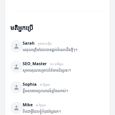
មតិអ្នកប្រើ
Sarah
មុននេះបន្តិច
អរគុណច្រើនដែលបានផ្តល់ចំណេះដឹងថ្មីៗ។
SEO_Master
១០ នាទីមុន
សូមអរគុណសម្រាប់ព័ត៌មានដ៏ល្អនេះ។
Sophia
៣ ថ្ងៃមុន
ខ្លឹមសារមានប្រយោជន៍ខ្លាំងណាស់។
Mike
៣ ថ្ងៃមុន
ពិតជាអ្វីដែលខ្ញុំកំពុងស្វែងរក។