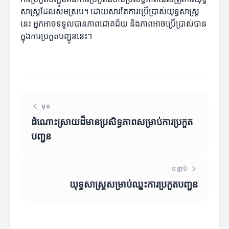
សាស្ត្រដែលសមស្រប។ ដោយសារតែការប្រើប្រាស់យុទ្ធសាស្ត្រ
នេះ អ្នកអាចទទួលបានភាពជោគជ័យ និងភាពអាចប្រើប្រាស់បាន
ក្នុងការប្រកួតបញ្ជូននេះ។
មុន
ដំណោះស្រាយដ៏មានប្រសិទ្ធភាពសម្រាប់ការប្រកួត
បញ្ជូន
បន្ទាប់
យុទ្ធ​សាស្ត្រ​សម្រាប់​ឈ្នះ​ការប្រកួតបញ្ជូន