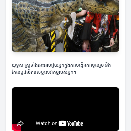
យុទ្ធសាស្ត្រទាំងនេះអាចជួយអ្នកក្នុងការបង្កើនការចូលរួម និង
កែលម្អផលិតផលឬសេវាកម្មរបស់អ្នក។