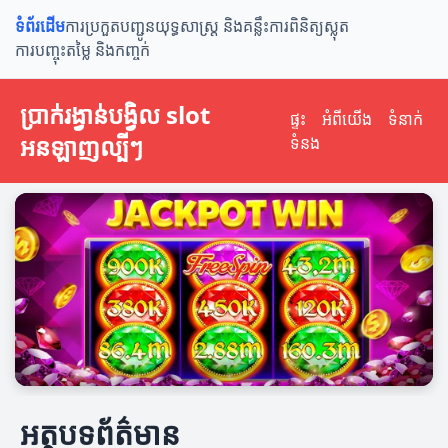
ទំព័រដើម
ការប្រកួតបញ្ជូន
យុទ្ធសាស្ត្រ និងគន្លឹះ
ការពិនិត្យស្លុត
ការបញ្ចុះតម្លៃ និងកញ្ចក់
ប្រាក់រង្វាន់បង្វិល slot​
ផ្ទះ
អំពីយើង
ទំនាក់
អនឡាញល្បីៗ
ទំនង
អត្ថបទព័ត៌មាន