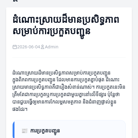
ដំណោះស្រាយដ៏មានប្រសិទ្ធភាព
សម្រាប់ការប្រកួតបញ្ជូន
2026-06-04
Admin
ដំណោះស្រាយដ៏មានប្រសិទ្ធភាពសម្រាប់ការប្រកួតបញ្ជូន
ក្នុងពិភពការប្រកួតបញ្ជូន ដែលមានការប្រកួតគ្នា​បំផុត ដំណោះ
ស្រាយមានប្រសិទ្ធភាពគឺជារឿងសំខាន់ណាស់។ ការប្រកួតនេះមិន
ត្រឹមតែជាការប្រកួតឬការប្រកួតជាមួយគ្នានៅលើទីផ្សារ ប៉ុន្តែថា
បានជួយធ្វើ​ឲ្យមានការកែលម្អសមត្ថភាព និងជំនាញផ្ទាល់ខ្លួន
ផងដែរ។
📰
ការប្រកួតបញ្ជូន