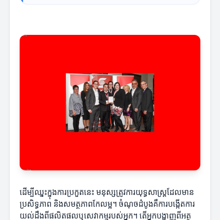
ដើម្បីឈ្នះក្នុងការប្រកួតនេះ មនុស្សត្រូវការយុទ្ធសាស្ត្រដែលមាន
ប្រសិទ្ធភាព និងសមត្ថភាពកែលម្អ។ ចំណុចដំបូងគឺការបង្កើតការ
យល់ដឹងពីផលិតផលឬសេវាកម្មរបស់អ្នក។ តើអ្នកបង្ហាញពីអត្ថ