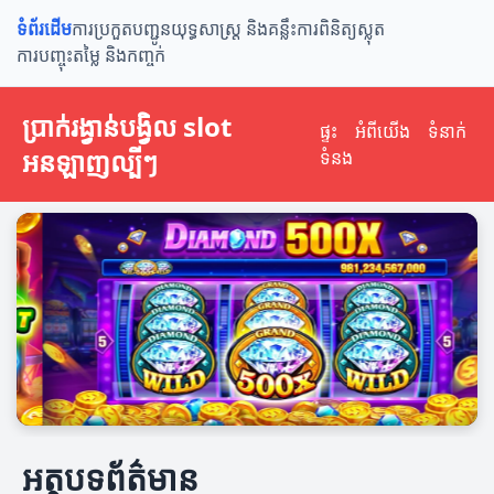
ទំព័រដើម
ការប្រកួតបញ្ជូន
យុទ្ធសាស្ត្រ និងគន្លឹះ
ការពិនិត្យស្លុត
ការបញ្ចុះតម្លៃ និងកញ្ចក់
ប្រាក់រង្វាន់បង្វិល slot​
ផ្ទះ
អំពីយើង
ទំនាក់
អនឡាញល្បីៗ
ទំនង
អត្ថបទព័ត៌មាន