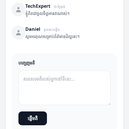
TechExpert
៣ ថ្ងៃមុន
ខ្ញុំពិតជាចូលចិត្តអានវាណាស់។
Daniel
មុននេះបន្តិច
សូមអរគុណសម្រាប់ព័ត៌មានដ៏ល្អនេះ។
បញ្ចេញមតិ
ផ្ញើមតិ