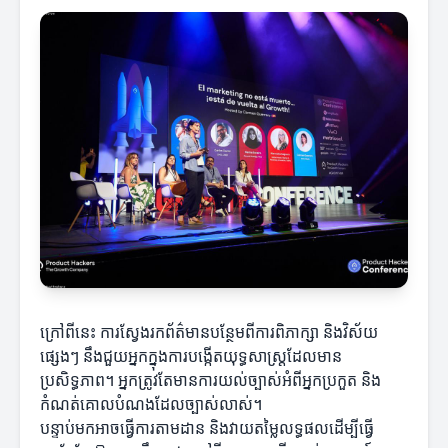
ក្រៅពីនេះ ការស្វែងរកព័ត៌មានបន្ថែមពីការពិភាក្សា និងវិស័យ
ផ្សេងៗ នឹងជួយអ្នកក្នុងការបង្កើតយុទ្ធសាស្ត្រដែលមាន
ប្រសិទ្ធភាព។ អ្នកត្រូវតែមានការយល់ច្បាស់អំពីអ្នកប្រកួត និង
កំណត់គោលបំណងដែលច្បាស់លាស់។
បន្ទាប់មកអាចធ្វើការតាមដាន និងវាយតម្លៃលទ្ធផលដើម្បីធ្វើ