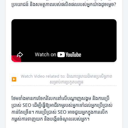
ប្រយោជន៍ និងសមត្ថភាពរបស់ផលិតផលរបស់អ្នកយ៉ាងដូចម្តេច?
Watch Video related to: ដំណោះស្រាយដ៏មានប្រសិទ្ធភាព
▶
សម្រាប់ការប្រកួតបញ្ជូន
ថែមទាំងមានការចែករំលែកនៅលើបណ្តាញសង្គម និងការប្រើ
ប្រាស់ SEO ដើម្បីធ្វើឱ្យអាជីវកម្មរបស់អ្នកទៅដល់អ្នកប្រើប្រាស់
កាន់តែច្រើន។ ការប្រើប្រាស់ SEO អាចជួយអ្នកក្នុងការលើក
កម្ពស់ការទាញយក និងបង្កើនចំណូលរបស់អ្នក។