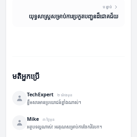
បន្ទាប់
យុទ្ធសាស្ត្រសម្រាប់ការប្រកួតបញ្ជូនដ៏ជោគជ័យ
មតិអ្នកប្រើ
TechExpert
២ ម៉ោងមុន
ខ្លឹមសារមានប្រយោជន៍ខ្លាំងណាស់។
Mike
៣ ថ្ងៃមុន
អត្ថបទល្អណាស់! អរគុណសម្រាប់ការចែករំលែក។