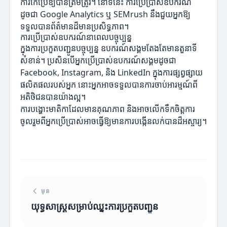
ការកែប្រែឱ្យបានត្រឹមត្រូវ។ នៅទីនេះ ការប្រើប្រាស់ឧបករណ៍
ដូចជា Google Analytics ឬ SEMrush នឹងជួយអ្នកឱ្យ
ទទួលបានព័ត៌មានដ៏មានប្រសិទ្ធភាព។
ការប្រើប្រាស់ឧបករណ៍នាពេលបច្ចុប្បន្ន
ក្នុងការប្រកួតបញ្ជូនបច្ចុប្បន្ន ឧបករណ៍សង្គមតែងតែមានតួនាទី
សំខាន់។ ប្រសិនបើអ្នកប្រើប្រាស់ឧបករណ៍សង្គមដូចជា
Facebook, Instagram, និង LinkedIn ក្នុងការផ្សព្វផ្សាយ
ផលិតផលរបស់អ្នក នោះអ្នកអាចទទួលបានការចាប់អារម្មណ៍ពី
អតិថិជនបានយ៉ាងល្អ។
ការបង្ហោះមាតិកាដែលមានគុណភាព និងអាចលើកទឹកចិត្តការ
ចូលរួមពីអ្នកប្រើប្រាស់អាចធ្វើឱ្យមានការបង្កើនលក់បានដ៏អស្ចារ្យ។
មុន
យុទ្ធសាស្ត្រសម្រាប់ឈ្នះការប្រកួតបញ្ជូន