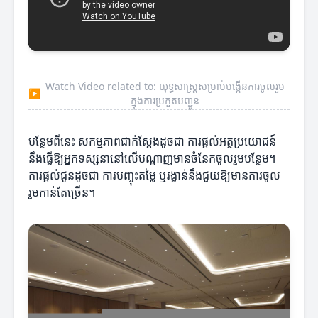
Watch Video related to: យុទ្ធសាស្ត្រសម្រាប់បង្កើនការចូលរួម
▶
ក្នុងការប្រកួតបញ្ជូន
បន្ថែមពីនេះ សកម្មភាពជាក់ស្តែងដូចជា ការផ្តល់អត្ថប្រយោជន៍
នឹងធ្វើឱ្យអ្នកទស្សនានៅលើបណ្តាញមានចំនែកចូលរួមបន្ថែម។
ការផ្តល់ជូនដូចជា ការបញ្ចុះតម្លៃ ឬរង្វាន់នឹងជួយឱ្យមានការចូល
រួមកាន់តែច្រើន។