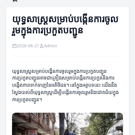
យុទ្ធសាស្ត្រសម្រាប់បង្កើនការចូល
រួមក្នុងការប្រកួតបញ្ជូន
2026-06-21
Admin
យុទ្ធសាស្ត្រសម្រាប់បង្កើនការចូលរួមក្នុងការប្រកួតបញ្ជូន
ការប្រកួតបញ្ជូនអាចជាគ្រឿងសម្រាប់បង្កើនការប្រកួតនិងការ
បង្កើតភាពទាក់ទាញនៃអតិថិជន។ នៅក្នុងអត្ថបទនេះ យើងនឹង
ស្វែងយល់ពីយុទ្ធសាស្ត្រដើម្បីបង្កើនការចូលរួមនិងជោគជ័យក្នុង
ការប្រកួតបញ្ជូន។