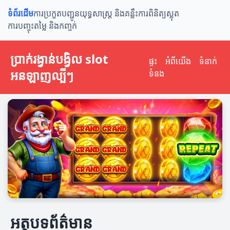
ទំព័រដើម
ការប្រកួតបញ្ជូន
យុទ្ធសាស្ត្រ និងគន្លឹះ
ការពិនិត្យស្លុត
ការបញ្ចុះតម្លៃ និងកញ្ចក់
ប្រាក់រង្វាន់បង្វិល slot​
ផ្ទះ
អំពីយើង
ទំនាក់
អនឡាញល្បីៗ
ទំនង
អត្ថបទព័ត៌មាន