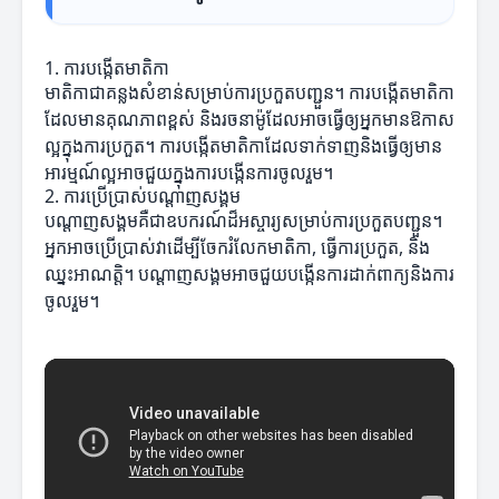
1. ការបង្កើតមាតិកា
មាតិកាជាគន្លងសំខាន់សម្រាប់ការប្រកួតបញ្ជួន។ ការបង្កើតមាតិកា
ដែលមានគុណភាពខ្ពស់ និងរចនាម៉ូដែលអាចធ្វើឲ្យអ្នកមានឱកាស
ល្អក្នុងការប្រកួត។ ការបង្កើតមាតិកាដែលទាក់ទាញនិងធ្វើឲ្យមាន
អារម្មណ៍ល្អអាចជួយក្នុងការបង្កើនការចូលរួម។
2. ការប្រើប្រាស់បណ្តាញសង្គម
បណ្តាញសង្គមគឺជាឧបករណ៍ដ៏អស្ចារ្យសម្រាប់ការប្រកួតបញ្ជួន។
អ្នកអាចប្រើប្រាស់វាដើម្បីចែករំលែកមាតិកា, ធ្វើការប្រកួត, និង
ឈ្នះអាណត្តិ។ បណ្តាញសង្គមអាចជួយបង្កើនការដាក់ពាក្យនិងការ
ចូលរួម។