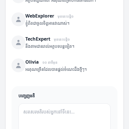
អត្ថបទល្អណាស់! អរគុណសម្រាប់ការចែករំលែក។
WebExplorer
មុននេះបន្តិច
ខ្ញុំពិតជាចូលចិត្តអានវាណាស់។
TechExpert
មុននេះបន្តិច
នឹងតាមដានរាល់អត្ថបទបន្តទៀត។
Olivia
១០ នាទីមុន
អរគុណច្រើនដែលបានផ្តល់ចំណេះដឹងថ្មីៗ។
បញ្ចេញមតិ