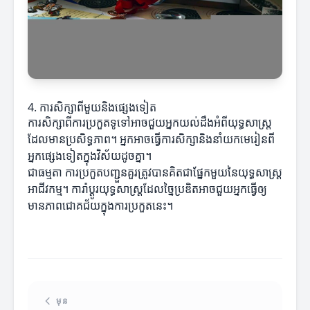
4. ការសិក្សាពីមួយនិងផ្សេងទៀត
ការសិក្សាពីការប្រកួតទូទៅអាចជួយអ្នកយល់ដឹងអំពីយុទ្ធសាស្ត្រ
ដែលមានប្រសិទ្ធភាព។ អ្នកអាចធ្វើការសិក្សានិងនាំយកមេរៀនពី
អ្នកផ្សេងទៀតក្នុងវិស័យដូចគ្នា។
ជាធម្មតា ការប្រកួតបញ្ជួនគួរត្រូវបានគិតជាផ្នែកមួយនៃយុទ្ធសាស្ត្រ
អាជីវកម្ម។ ការ៉ាប្តូរយុទ្ធសាស្ត្រដែលច្នៃប្រឌិតអាចជួយអ្នកធ្វើឲ្យ
មានភាពជោគជ័យក្នុងការប្រកួតនេះ។
មុន