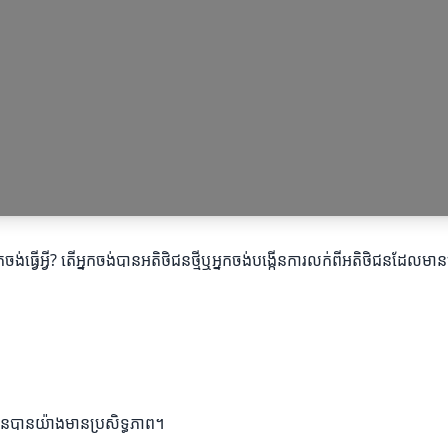
កចង់ធ្វើអ្វី? តើអ្នកចង់បានអតិថិជនថ្មីឬអ្នកចង់បង្កើនការលក់ពីអតិថិជនដែលម
ជនបានយ៉ាងមានប្រសិទ្ធភាព។