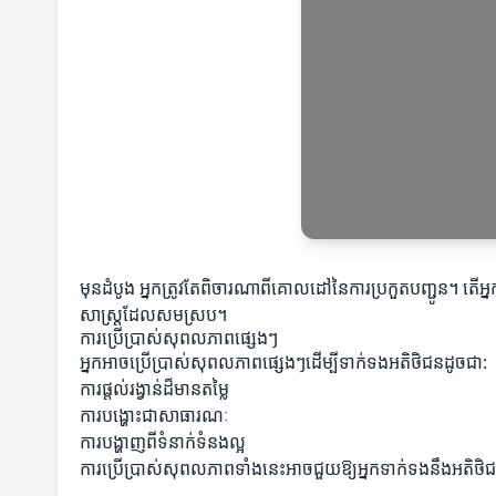
មុនដំបូង អ្នកត្រូវតែពិចារណាពីគោលដៅនៃការប្រកួតបញ្ជូន។ តើអ្ន
សាស្ត្រដែលសមស្រប។
ការប្រើប្រាស់សុពលភាពផ្សេងៗ
អ្នកអាចប្រើប្រាស់សុពលភាពផ្សេងៗដើម្បីទាក់ទងអតិថិជនដូចជា:
ការផ្តល់រង្វាន់ដ៏មានតម្លៃ
ការបង្ហោះជាសាធារណៈ
ការបង្ហាញពីទំនាក់ទំនងល្អ
ការប្រើប្រាស់សុពលភាពទាំងនេះអាចជួយឱ្យអ្នកទាក់ទងនឹងអតិថិ