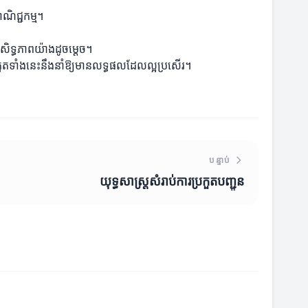
ាណិជ្ជកម្ម។
រសិទ្ធភាពយ៉ាងដូចម្តេច។
កួតទាំងនេះនឹងនាំឱ្យមានលទ្ធផលដែលល្អប្រសើរ។
បន្ទាប់
យុទ្ធសាស្ត្រសំរាប់ការប្រកួតបញ្ជូន