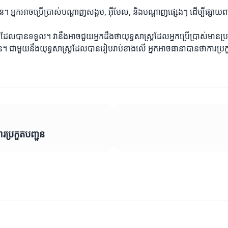
ជូន។ អ្នកអាចប្រើប្រាស់បណ្តាញសង្គម, អ៊ីមែល, និងបណ្ដាញផ្សេងៗ ដើម្បីផ្សាយព
ងតម្លៃដែលបានទទួល។ វានឹងអាចជួយអ្នកដឹងថាយុទ្ធសាស្ត្រដែលអ្នកប្រើប្រាស់មានប្
ិជន។ ជាមួយនឹងយុទ្ធសាស្ត្រដែលបានរៀបរាប់ខាងលើ អ្នកអាចធានាបានថាការប្រ
រប្រកួតបញ្ជូន