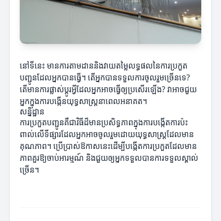
នៅទីនេះ មានការតាមដាននិងវាយតម្លៃលទ្ធផលនៃការប្រកួត
បញ្ជូនដែលអ្នកបានធ្វើ។ តើអ្នកបានទទួលការចូលរួមច្រើនទេ?
តើមានការផ្លាស់ប្តូរអ្វីដែលអ្នកអាចធ្វើឲ្យប្រសើរឡើង? វាអាចជួយ
អ្នកក្នុងការបង្កើនយុទ្ធសាស្ត្រនាពេលអនាគត។
សន្និដ្ឋាន
ការប្រកួតបញ្ជូនគឺជាវិធីដ៏មានប្រសិទ្ធភាពក្នុងការបង្កើតការប៉ះ
ពាល់លើទីផ្សារដែលអ្នកអាចចូលរួមដោយយុទ្ធសាស្ត្រដែលមាន
គុណភាព។ ប្រើប្រាស់ឱកាសនេះដើម្បីបង្កើតការប្រកួតដែលមាន
ភាពគួរឱ្យចាប់អារម្មណ៍ និងជួយឲ្យអ្នកទទួលបានការទទួលស្គាល់
ច្រើន។