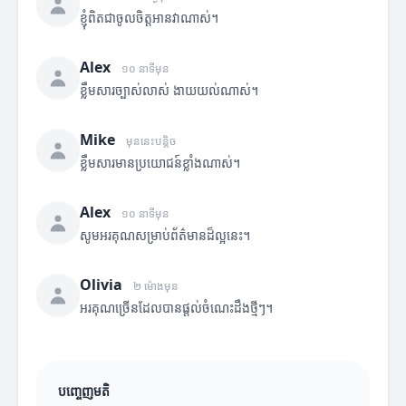
ខ្ញុំពិតជាចូលចិត្តអានវាណាស់។
Alex
១០ នាទីមុន
ខ្លឹមសារច្បាស់លាស់ ងាយយល់ណាស់។
Mike
មុននេះបន្តិច
ខ្លឹមសារមានប្រយោជន៍ខ្លាំងណាស់។
Alex
១០ នាទីមុន
សូមអរគុណសម្រាប់ព័ត៌មានដ៏ល្អនេះ។
Olivia
២ ម៉ោងមុន
អរគុណច្រើនដែលបានផ្តល់ចំណេះដឹងថ្មីៗ។
បញ្ចេញមតិ