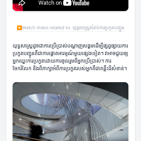
▶
Watch Video related to: យុទ្ធសាស្ត្រសំរាប់ការប្រកួតបញ្ជូន
យុទ្ធសាស្ត្រដូចជាការប្រើប្រាស់បណ្តាញសង្គមដើម្បីផ្សព្វផ្សាយការ
ប្រកួតបញ្ជូនគឺជាការផ្តោតអារម្មណ៍មួយផ្សេងទៀត។ វាអាចជួយឲ្យ
អ្នកឈ្នះការប្រកួតដោយការចូលរួមពីអ្នកប្រើប្រាស់។ ការ​
ចែករំលែក និងពិភាក្សាអំពីការប្រកួតរបស់អ្នកគឺជាគន្លឹះដ៏សំខាន់។