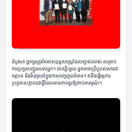
ដំបូងគេ អ្នកគួរត្រូវតែមានយុទ្ធសាស្ត្រដែលច្បាស់លាស់ សម្រាប់
ការប្រកួតបញ្ជូនរបស់អ្នក។ ជាគន្លឹះមួយ អ្នកអាចប្រើប្រាស់សារជា
អត្ថបទ និងវីដេអូនៅក្នុងការបញ្ចេញពត៌មាន។ វានឹងធ្វើឲ្យការ
ប្រកួតនេះក្លាយជាអ្វីដែលមានភាពគួរឱ្យចាប់អារម្មណ៍។