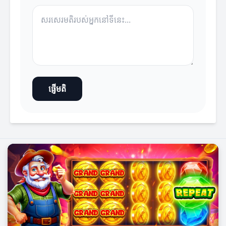
ផ្ញើមតិ