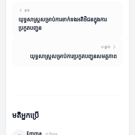
មុន
យុទ្ធសាស្ត្រសម្រាប់ការទាក់ទងអតិថិជនក្នុងការ
ប្រកួតបញ្ជូន
បន្ទាប់
យុទ្ធសាស្ត្រសម្រាប់ការប្រកួតបញ្ជូនសមត្ថភាព
មតិអ្នកប្រើ
Emma
៣ ថ្ងៃមុន