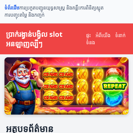
ទំព័រដើម
ការប្រកួតបញ្ជូន
យុទ្ធសាស្ត្រ និងគន្លឹះ
ការពិនិត្យស្លុត
ការបញ្ចុះតម្លៃ និងកញ្ចក់
ប្រាក់រង្វាន់បង្វិល slot​
ផ្ទះ
អំពីយើង
ទំនាក់
អនឡាញល្បីៗ
ទំនង
អត្ថបទព័ត៌មាន