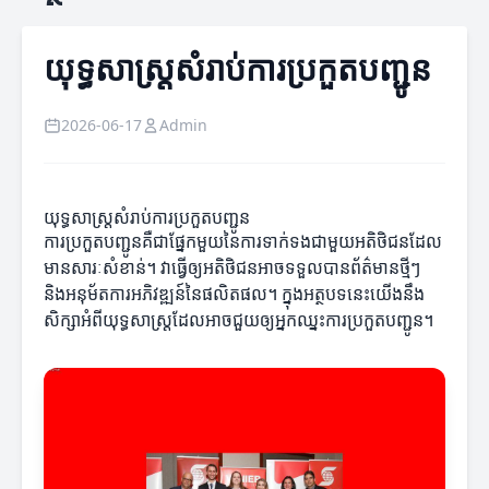
យុទ្ធសាស្ត្រសំរាប់ការប្រកួតបញ្ជូន
2026-06-17
Admin
យុទ្ធសាស្ត្រសំរាប់ការប្រកួតបញ្ជូន
ការប្រកួតបញ្ជូនគឺជាផ្នែកមួយនៃការទាក់ទងជាមួយអតិថិជនដែល
មានសារៈសំខាន់។ វាធ្វើឲ្យអតិថិជនអាចទទួលបានព័ត៌មានថ្មីៗ
និងអនុម័តការអភិវឌ្ឍន៍នៃផលិតផល។ ក្នុងអត្ថបទនេះយើងនឹង
សិក្សាអំពីយុទ្ធសាស្ត្រដែលអាចជួយឲ្យអ្នកឈ្នះការប្រកួតបញ្ជូន។