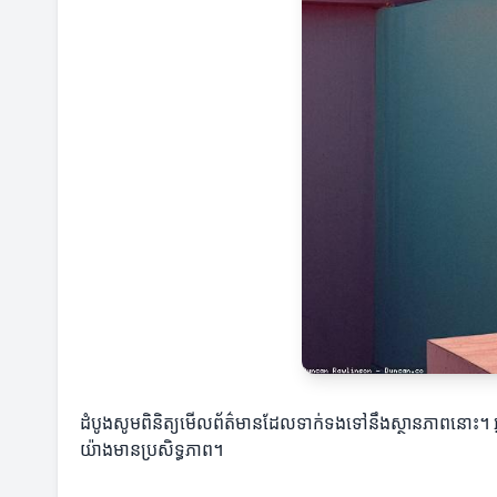
ដំបូងសូមពិនិត្យមើលព័ត៌មានដែលទាក់ទងទៅនឹងស្ថានភាពនោះ។ អ្នកត
យ៉ាងមានប្រសិទ្ធភាព។