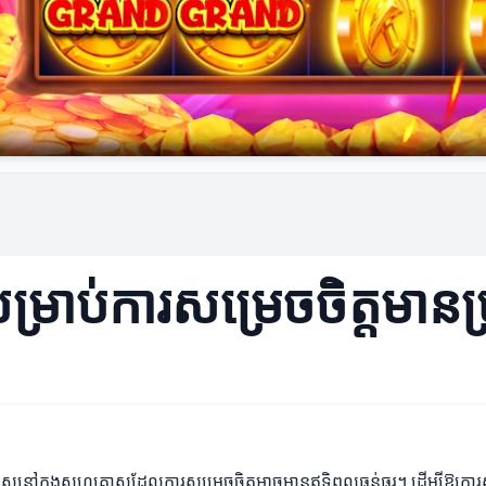
ះសម្រាប់ការសម្រេចចិត្តមានប
សេសនៅក្នុងសហគ្រាសដែលការសម្រេចចិត្តអាចមានឥទ្ធិពលធ្ងន់ធ្ងរ។ ដើម្បីឱ្យការសម្រ