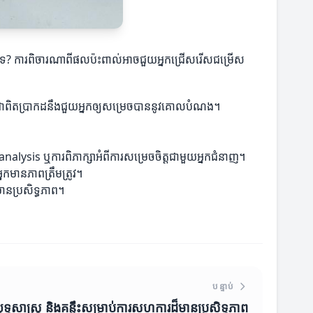
្មីៗឬទេ? ការពិចារណាពីផលប៉ះពាល់អាចជួយអ្នកជ្រើសរើសជម្រើស
វីដែលជាពិតប្រាកដនឹងជួយអ្នកឲ្យសម្រេចបាននូវគោលបំណង។
 analysis ឬការពិភាក្សាអំពីការសម្រេចចិត្តជាមួយអ្នកជំនាញ។
នកមានភាពត្រឹមត្រូវ។
មានប្រសិទ្ធភាព។
បន្ទាប់
ុទ្ធសាស្ត្រ និងគន្លឹះសម្រាប់ការសហការដ៏មានប្រសិទ្ធភាព