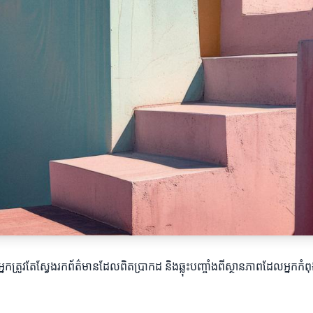
្រូវតែស្វែងរកព័ត៌មានដែលពិតប្រាកដ និងឆ្លុះបញ្ចាំងពីស្ថានភាពដែលអ្នកកំពុ