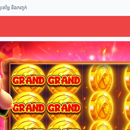
ុះតម្លៃ និងកញ្ចក់