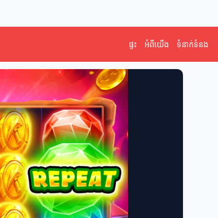
ផ្ទះ
អំពីយើង
ទំនាក់ទំនង