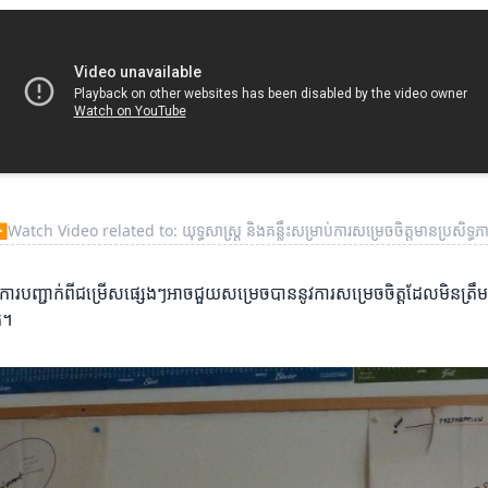
▶
Watch Video related to: យុទ្ធសាស្ត្រ និងគន្លឹះសម្រាប់ការសម្រេចចិត្តមានប្រសិទ្ធភ
។ ការបញ្ជាក់ពីជម្រើសផ្សេងៗអាចជួយសម្រេចបាននូវការសម្រេចចិត្តដែលមិនត្រ
ក។