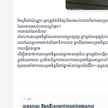
មិនត្រឹមតែប៉ុណ្ណោះ អ្នកត្រូវតែពិនិត្យមើលផលប៉ះពាល់នៃការសម្
ដែលមានផលប៉ះពាល់ល្អបំផុត។
ការចាត់តាំងអាទិភាព
សំរាប់ការសម្រេចចិត្តដែលមានភាពស្មុគស្មាញ អ្នកគួរតែអនុវត្តន
ពេលដែលអ្នកអាចចាត់តាំងអាទិភាពបាន អ្នកនឹងអាចសម្រេចចិត្តប
ការបង្កើតសម្ពាធ
ដើម្បីធានាថាការសម្រេចចិត្តរបស់អ្នកមានអត្ថន័យ អ្នកត្រូវតែប
ក្នុងចំណោមនេះ ប្រសិនបើអ្នកអាចយកការសម្រេចចិត្តរបស់អ្នកទៅកា
សូមចងចាំថាការសម្រេចចិត្តគឺជាផ្នែកសំខាន់មួយនៃជីវិត។ យុទ្ធសា
មុន
យុទ្ធសាស្ត្រ និងគន្លឹះសម្រាប់ការគ្រប់គ្រងស្រាល