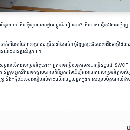
រេចចិត្តនោះ។ តើវាធ្វើឲ្យមានការផ្លាស់ប្តូរពីរបៀបណា? តើវាអាចបង្កើតឱកាសថ
៍ការចាត់តាំងអាទិភាពសម្រាប់ជម្រើសទាំងអស់។ ប៉ុន្តែអ្នកត្រូវតែយល់ដឹងថាអ្
ានយ៉ាងមានប្រសិទ្ធភាព។
ង្កើតសម្ពាធលើការសម្រេចចិត្តនោះ។ អ្នកអាចប្រើបច្ចេកទេសជាច្រើនដូចជា SWOT
ន់ក្រុម អ្នកនឹងអាចទទួលបានមតិពីអ្នកដទៃដើម្បីធានាថាការសម្រេចចិត្តរបស់អ្
ស្ត្រ និងគន្លឹះដែលបានរៀបរាប់ខាងលើអាចជួយអ្នកក្នុងការសម្រេចចិត្តបានយ៉ាង
យ