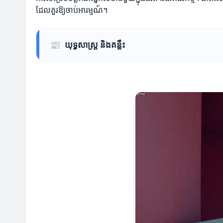
ដែលគួរឱ្យចាប់អារម្មណ៍។
📰
យុទ្ធសាស្ត្រ និងគន្លឹះ