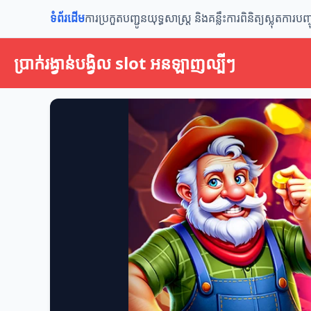
ទំព័រដើម
ការប្រកួតបញ្ជូន
យុទ្ធសាស្ត្រ និងគន្លឹះ
ការពិនិត្យស្លុត
ការបញ្ច
ប្រាក់រង្វាន់បង្វិល slot​ អនឡាញល្បីៗ