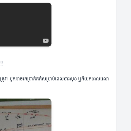
ាព
ឹមត្រូវ។ អ្នកអាចរកប្រាក់កក់សម្រាប់ពេលខាងមុខ ឬក៏យកពេលវេលា