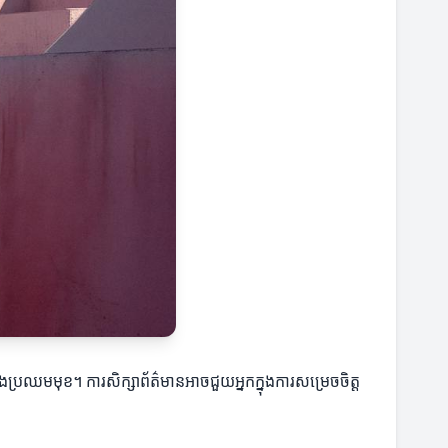
ងប្រឈមមុខ។ ការសិក្សាព័ត៌មានអាចជួយអ្នកក្នុងការសម្រេចចិត្ត