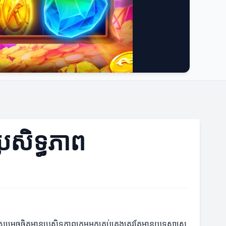
្រសិទ្ធភាព
េចចិត្តមានប្រសិទ្ធភាពក្រុមអ្នកគ្រប់គ្រងត្រូវតែមានយុទ្ធសាស្ត្រ