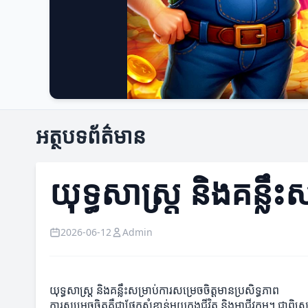
អត្ថបទព័ត៌មាន
យុទ្ធសាស្ត្រ និងគន្លឹ
2026-06-12
Admin
យុទ្ធសាស្ត្រ និងគន្លឹះសម្រាប់ការសម្រេចចិត្តមានប្រសិទ្ធភាព
ការសម្រេចចិត្តគឺជាផ្នែកសំខាន់មួយក្នុងជីវិត និងអាជីវកម្ម។ ជាពិ