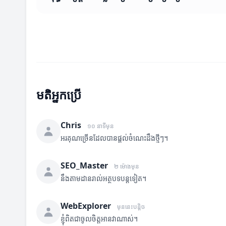
មតិអ្នកប្រើ
Chris
១០ នាទីមុន
អរគុណច្រើនដែលបានផ្តល់ចំណេះដឹងថ្មីៗ។
SEO_Master
២ ម៉ោងមុន
នឹងតាមដានរាល់អត្ថបទបន្តទៀត។
WebExplorer
មុននេះបន្តិច
ខ្ញុំពិតជាចូលចិត្តអានវាណាស់។