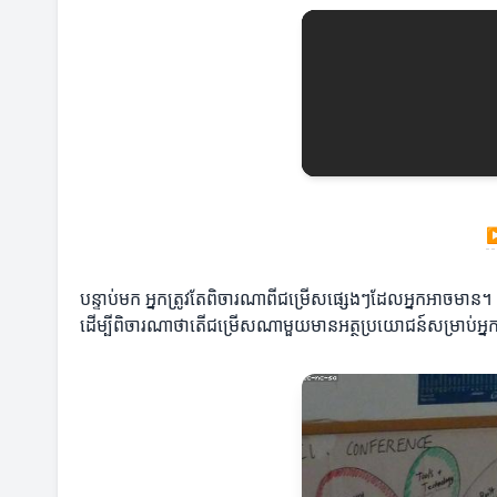
បន្ទាប់មក អ្នកត្រូវតែពិចារណាពីជម្រើសផ្សេងៗដែលអ្នកអាចមាន
ដើម្បីពិចារណាថាតើជម្រើសណាមួយមានអត្ថប្រយោជន៍សម្រាប់អ្ន