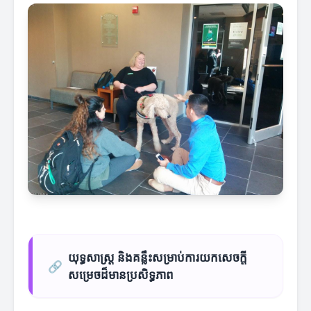
យុទ្ធសាស្ត្រ និងគន្លឹះសម្រាប់ការយកសេចក្តី
🔗
សម្រេចដ៏មានប្រសិទ្ធភាព