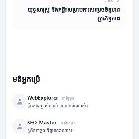
បន្ទាប់
យុទ្ធសាស្ត្រ និងគន្លឹះសម្រាប់ការសម្រេចចិត្តមាន
ប្រសិទ្ធភាព
មតិអ្នកប្រើ
WebExplorer
៣ ថ្ងៃមុន
ខ្លឹមសារច្បាស់លាស់ ងាយយល់ណាស់។
SEO_Master
២ ម៉ោងមុន
ខ្ញុំពិតជាចូលចិត្តអានវាណាស់។