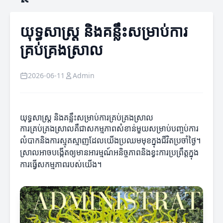
យុទ្ធសាស្ត្រ និងគន្លឹះសម្រាប់ការ
គ្រប់គ្រងស្រាល
2026-06-11
Admin
យុទ្ធសាស្ត្រ និងគន្លឹះសម្រាប់ការគ្រប់គ្រងស្រាល
ការគ្រប់គ្រងស្រាលគឺជាសកម្មភាពសំខាន់មួយសម្រាប់បញ្ចប់ការ
លំបាកនិងការស្មុគស្មាញដែលយើងប្រឈមមុខក្នុងជីវិតប្រចាំថ្ងៃ។
ស្រាលអាចបង្កើតឲ្យមានអារម្មណ៍អនិច្ចភាពនិងខ្វះការប្រព្រឹត្តក្នុង
ការធ្វើសកម្មភាពរបស់យើង។