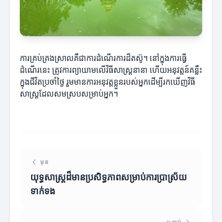
ការគ្រប់គ្រងស្រាលគឺជាការដំណើរការដ៏តស៊ូ។ នៅក្នុងការធ្វើ
ដំណើរនេះ ត្រូវការព្យាយាមលើវិធីសាស្ត្រនានា ហើយអនុវត្តន៍គន្លឹះ
ក្នុងជីវិតប្រចាំថ្ងៃ រួមមានការអនុវត្តខ្លួនរបស់អ្នកដើម្បីរកឃើញវិធី
សាស្ត្រដែលសមស្របសម្រាប់អ្នក។
មុន
យុទ្ធសាស្ត្រដ៏មានប្រសិទ្ធភាពសម្រាប់ការប្រាស្រ័យ
ទាក់ទង