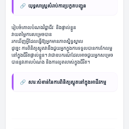
🔗
យុទ្ធសាស្ត្រសំរាប់ការប្រកួតបញ្ជូន
រៀបចំគោលបំណងវិជ្ជាជីវៈ និងផ្ទាល់ខ្លួន
វាយតម្លៃការសម្រេចបាន
រកឃើញអ្វីដែលធ្វើឱ្យអ្នកមានភាពស្និទ្ធស្នាល
ដូច្នេះ ការពិនិត្យស្លុតវានឹងជួយអ្នកក្នុងការទទួលបានការកែលម្អ
នៅក្នុងជីវិតផ្ទាល់ខ្លួន។ វាជាឧបករណ៍ដែលអាចជួយអ្នកសម្រេច
បាននូវគោលបំណង និងការលូតលាស់ក្នុងជីវិត។
🔗
សារៈសំខាន់នៃការពិនិត្យស្លុតនៅក្នុងអាជីវកម្ម