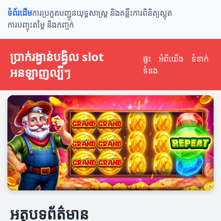
ទំព័រដើម
ការប្រកួតបញ្ជូន
យុទ្ធសាស្ត្រ និងគន្លឹះ
ការពិនិត្យស្លុត
ការបញ្ចុះតម្លៃ និងកញ្ចក់
ប្រាក់រង្វាន់បង្វិល slot​
ផ្ទះ
អំពីយើង
ទំនាក់
អនឡាញល្បីៗ
ទំនង
អត្ថបទព័ត៌មាន