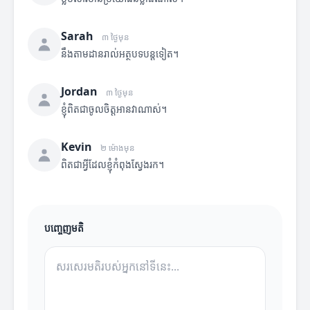
Sarah
៣ ថ្ងៃមុន
នឹងតាមដានរាល់អត្ថបទបន្តទៀត។
Jordan
៣ ថ្ងៃមុន
ខ្ញុំពិតជាចូលចិត្តអានវាណាស់។
Kevin
២ ម៉ោងមុន
ពិតជាអ្វីដែលខ្ញុំកំពុងស្វែងរក។
បញ្ចេញមតិ