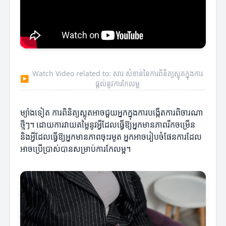
Watch Video related to: សារៈសំខាន់នៃការពិនិត្យស្លុតក្នុងការ
▶
ផ្តល់នូវការកែលម្អ
ម្យ៉ាងទៀត ការពិនិត្យស្លុតអាចជួយអ្នកក្នុងការបង្កើតការពិចារណា
ថ្មីៗ។ ដោយការវាយតម្លៃនូវអ្វីដែលធ្វើឱ្យអ្នកមានភាពរីកចម្រើន
និងអ្វីដែលធ្វើឱ្យអ្នកមានភាពចុះរមូត អ្នកអាចរៀបចំផែនការដែល
អាចប្រើប្រាស់បានសម្រាប់ការកែលម្អ។