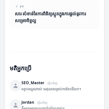
មុន
សារៈសំខាន់នៃការពិនិត្យស្លុតក្នុងការផ្ដល់នូវការ
សម្រេចចិត្តល្អ
មតិអ្នកប្រើ
SEO_Master
ម្សិលមិញ
អត្ថបទល្អណាស់! អរគុណសម្រាប់ការចែករំលែក។
Jordan
ម្សិលមិញ
ខ្លឹមសារមានប្រយោជន៍ខ្លាំងណាស់។