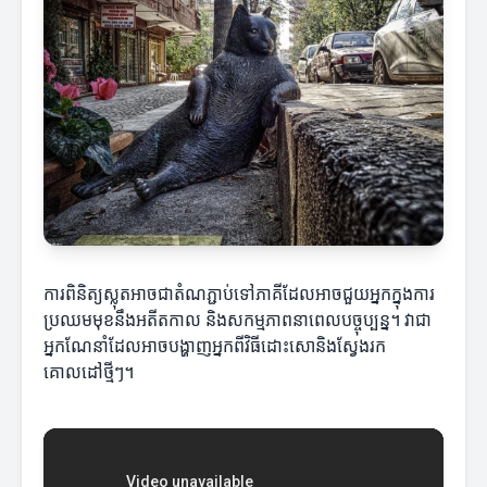
ការពិនិត្យស្លុតអាចជាតំណភ្ជាប់ទៅភាគីដែលអាចជួយអ្នកក្នុងការ
ប្រឈមមុខនឹងអតីតកាល និងសកម្មភាពនាពេលបច្ចុប្បន្ន។ វាជា
អ្នកណែនាំដែលអាចបង្ហាញអ្នកពីវិធីដោះសោនិងស្វែងរក
គោលដៅថ្មីៗ។