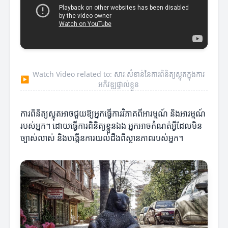
Watch Video related to: សារៈសំខាន់នៃការពិនិត្យស្លុតក្នុងការ
▶
អភិវឌ្ឍផ្ទាល់ខ្លួន
ការពិនិត្យស្លុតអាចជួយឱ្យអ្នកធ្វើការវិភាគពីអារម្មណ៍ និងអារម្មណ៍
របស់អ្នក។ ដោយធ្វើការពិនិត្យខ្លួនឯង អ្នកអាចកំណត់អ្វីដែលមិន
ច្បាស់លាស់ និងបង្កើនការយល់ដឹងពីស្ថានភាពរបស់អ្នក។