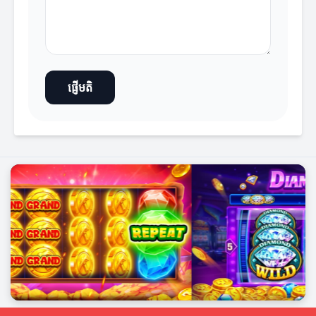
ផ្ញើមតិ