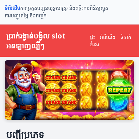
ទំព័រដើម
ការប្រកួតបញ្ជូន
យុទ្ធសាស្ត្រ និងគន្លឹះ
ការពិនិត្យស្លុត
ការបញ្ចុះតម្លៃ និងកញ្ចក់
ប្រាក់រង្វាន់បង្វិល slot​
ផ្ទះ
អំពីយើង
ទំនាក់
អនឡាញល្បីៗ
ទំនង
បញ្ជីប្រភេទ