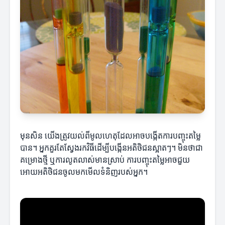
មុនសិន យើងត្រូវយល់ពីមូលហេតុដែលអាចបង្កើតការបញ្ចុះតម្លៃ
បាន។ អ្នកគួរតែស្វែងរកវិធីដើម្បីបង្កើនអតិថិជនស្អាតៗ។ មិនថាជា
គម្រោងថ្មី ឬការលូតលាស់មានស្រាប់ ការបញ្ចុះតម្លៃអាចជួយ
អោយអតិថិជនចូលមកមើលទំនិញរបស់អ្នក។