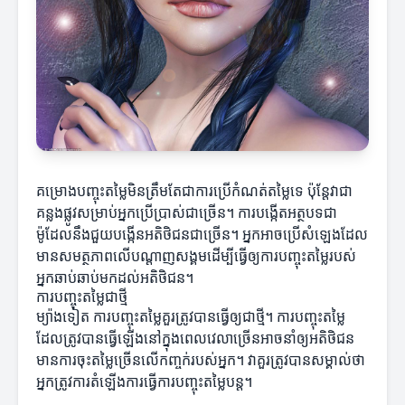
គម្រោងបញ្ចុះតម្លៃមិនត្រឹមតែជាការប្រើកំណត់តម្លៃទេ ប៉ុន្តែវាជា
គន្លងផ្លូវសម្រាប់អ្នកប្រើប្រាស់ជាច្រើន។ ការបង្កើតអត្ថបទជា
ម៉ូដែលនឹងជួយបង្កើនអតិថិជនជាច្រើន។ អ្នកអាចប្រើសំឡេងដែល
មានសមត្ថភាពលើបណ្តាញសង្គមដើម្បីធ្វើឲ្យការបញ្ចុះតម្លៃរបស់
អ្នកឆាប់ឆាប់មកដល់អតិថិជន។
ការបញ្ចុះតម្លៃជាថ្មី
ម្យ៉ាងទៀត ការបញ្ចុះតម្លៃគួរត្រូវបានធ្វើឲ្យជាថ្មី។ ការបញ្ចុះតម្លៃ
ដែលត្រូវបានធ្វើឡើងនៅក្នុងពេលវេលាច្រើនអាចនាំឲ្យអតិថិជន
មានការចុះតម្លៃច្រើនលើកញ្ចក់របស់អ្នក។ វាគួរត្រូវបានសម្គាល់ថា
អ្នកត្រូវការតំឡើងការធ្វើការបញ្ចុះតម្លៃបន្ត។