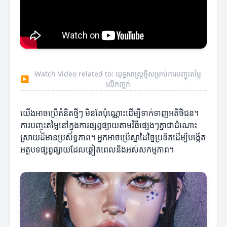
Watch Video related to: យុទ្ធសាស្ត្រថ្មីសម្រាប់ការបញ្ចុះតម្លៃ
▶
លើកញ្ចក់
យើងអាចប្រើគំនិតថ្មីៗ មិនតែប៉ុណ្ណោះដើម្បីទាក់ទាញអតិថិជន។
ការបញ្ចុះតម្លៃនៅក្នុងការផ្សព្វផ្សាយតាមវិធីផ្សេងៗគ្នាជាដំណោះ
ស្រាយដ៏មានប្រសិទ្ធភាព។ អ្នកអាចប្រើស្នាដៃច្នៃប្រឌិតដើម្បីបង្កើត
អត្ថបទផ្សព្វផ្សាយដែលឆ្លៀតពេលនិងអស់សកម្មភាព។