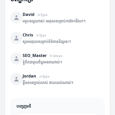
David
៣ ថ្ងៃមុន
អត្ថបទល្អណាស់! អរគុណសម្រាប់ការចែករំលែក។
Chris
៣ ថ្ងៃមុន
សូមអរគុណសម្រាប់ព័ត៌មានដ៏ល្អនេះ។
SEO_Master
២ ម៉ោងមុន
ខ្ញុំពិតជាចូលចិត្តអានវាណាស់។
Jordan
៣ ថ្ងៃមុន
ខ្លឹមសារច្បាស់លាស់ ងាយយល់ណាស់។
បញ្ចេញមតិ