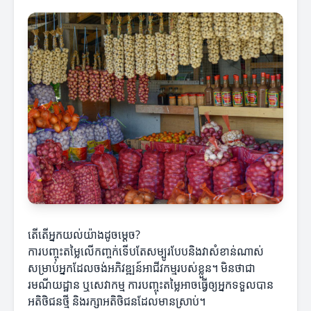
តើតើអ្នកយល់យ៉ាងដូចម្តេច?
ការបញ្ចុះតម្លៃលើកញ្ចក់ទើបតែសម្បូរបែបនិងវាសំខាន់ណាស់
សម្រាប់អ្នកដែលចង់អភិវឌ្ឍន៍អាជីវកម្មរបស់ខ្លួន។ មិនថាជា
រមណីយដ្ឋាន ឬសេវាកម្ម ការបញ្ចុះតម្លៃអាចធ្វើឲ្យអ្នកទទួលបាន
អតិថិជនថ្មី និងរក្សាអតិថិជនដែលមានស្រាប់។