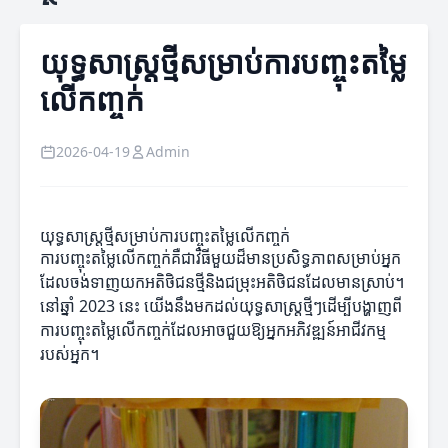
យុទ្ធសាស្ត្រថ្មីសម្រាប់ការបញ្ចុះតម្លៃ
លើកញ្ចក់
2026-04-19
Admin
យុទ្ធសាស្ត្រថ្មីសម្រាប់ការបញ្ចុះតម្លៃលើកញ្ចក់
ការបញ្ចុះតម្លៃលើកញ្ចក់គឺជាវិធីមួយដ៏មានប្រសិទ្ធភាពសម្រាប់អ្នក
ដែលចង់ទាញយកអតិថិជនថ្មីនិងជម្រុះអតិថិជនដែលមានស្រាប់។
នៅឆ្នាំ 2023 នេះ យើងនឹងមកដល់យុទ្ធសាស្ត្រថ្មីៗដើម្បីបង្ហាញពី
ការបញ្ចុះតម្លៃលើកញ្ចក់ដែលអាចជួយឱ្យអ្នកអភិវឌ្ឍន៍អាជីវកម្ម
របស់អ្នក។