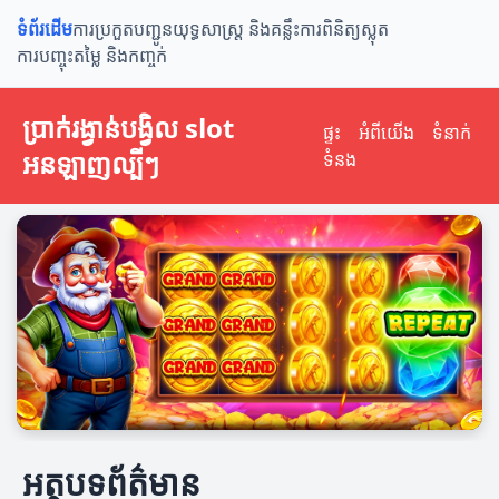
ទំព័រដើម
ការប្រកួតបញ្ជូន
យុទ្ធសាស្ត្រ និងគន្លឹះ
ការពិនិត្យស្លុត
ការបញ្ចុះតម្លៃ និងកញ្ចក់
ប្រាក់រង្វាន់បង្វិល slot​
ផ្ទះ
អំពីយើង
ទំនាក់
អនឡាញល្បីៗ
ទំនង
អត្ថបទព័ត៌មាន