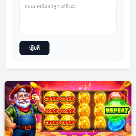
ផ្ញើមតិ