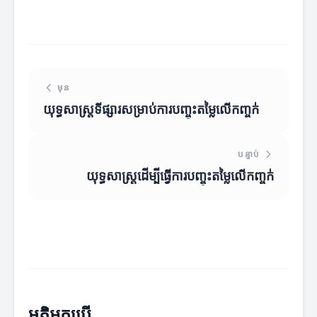
មុន
យុទ្ធសាស្រ្តទីផ្សារសម្រាប់ការបញ្ចុះតម្លៃលើកញ្ចក់
បន្ទាប់
យុទ្ធសាស្ត្រដើម្បីធ្វើការបញ្ចុះតម្លៃលើកញ្ចក់
មតិអ្នកប្រើ